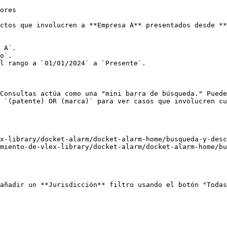
ores

ctos que involucren a **Empresa A** presentados desde **
 A`.

o`.

l rango a `01/01/2024` a `Presente`.

Consultas actúa como una "mini barra de búsqueda." Puede
 `(patente) OR (marca)` para ver casos que involucren cu
x-library/docket-alarm/docket-alarm-home/busqueda-y-desc
miento-de-vlex-library/docket-alarm/docket-alarm-home/bu
añadir un **Jurisdicción** filtro usando el botón "Todas