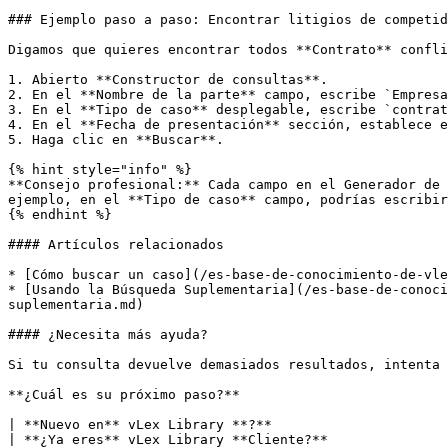
### Ejemplo paso a paso: Encontrar litigios de competid
Digamos que quieres encontrar todos **Contrato** confli
1. Abierto **Constructor de consultas**.

2. En el **Nombre de la parte** campo, escribe `Empresa
3. En el **Tipo de caso** desplegable, escribe `contrat
4. En el **Fecha de presentación** sección, establece e
5. Haga clic en **Buscar**.

{% hint style="info" %}

**Consejo profesional:** Cada campo en el Generador de 
ejemplo, en el **Tipo de caso** campo, podrías escribir
{% endhint %}

#### Artículos relacionados

* [Cómo buscar un caso](/es-base-de-conocimiento-de-vle
* [Usando la Búsqueda Suplementaria](/es-base-de-conoci
suplementaria.md)

#### ¿Necesita más ayuda?

Si tu consulta devuelve demasiados resultados, intenta 
**¿Cuál es su próximo paso?**

| **Nuevo en** vLex Library **?**                                                                                                                                                                                                 
| **¿Ya eres** vLex Library **Cliente?**                                                                                                                                             