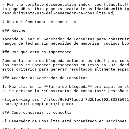
> For the complete documentation index, see [llms.txt](
to page URLs; this page is available as [Markdown](http
descubrimiento/uso-del-generador-de-consultas.md).

# Uso del Generador de consultas

### Resumen

Aprende a usar el Generador de Consultas para construir
rangos de fechas sin necesidad de memorizar códigos boo
### Por qué esto es importante

Aunque la barra de búsqueda estándar es ideal para cons
los casos de Patentes presentados en Texas en 2023 dond
estos criterios para generar resultados altamente espec
### Acceder al Generador de Consultas

1. Haz clic en la **Barra de búsqueda** principal en el
2. Seleccione la **Constructor de consultas** pestaña (
<figure><img src="/files/9c0d71aebdf7d2bfeef02a8328b921
usar.</p></figcaption></figure>

### Cómo construir tu consulta

El Generador de Consultas está organizado en secciones 