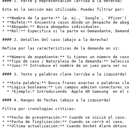
#### 1. Parte y Representación (arriba a la derecha)

Esta es la sección más utilizada. Puedes filtrar por:

* **Nombre de la parte:** (p. ej., `Google`, `Pfizer`)

* **Bufete:** Encuentra casos donde un despacho de abog
* **Abogado:** Busca abogados individuales.

* **Rol:** Especifica si la parte es Demandante, Demand
#### 2. Detalles del caso (abajo a la derecha)

Refina por las características de la demanda en sí:

* **Número de expediente:** Si tienes un número de caso
* **Tipo de caso / Naturaleza de la demanda:** Seleccio
* **Juez:** Introduce el nombre de un juez para ver su 
#### 3. Texto y palabras clave (arriba a la izquierda)

* **Esta palabra:** Busca frases exactas o palabras cla
* **Lógica booleana:** Los campos admiten conectores co
  * *Ejemplo:* Introduciendo `Apple OR Samsung` en el campo de Parte encontrarás casos que involucren a cualquiera de las dos compañías.

#### 4. Rangos de fechas (abajo a la izquierda)

Filtra por cronologías críticas:

* **Fecha de presentación:** Cuando se inició el caso.

* **Fecha de finalización:** Cuando se cerró el caso.

* **Última actualización:** Cuando Docket Alarm obtuvo 