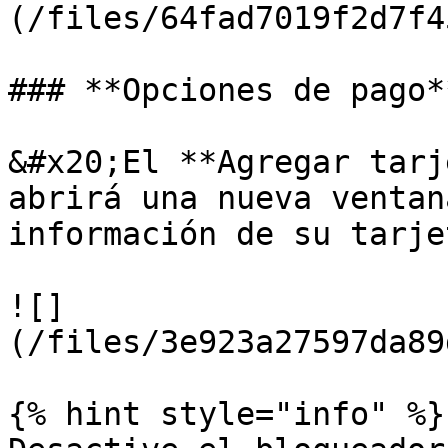
(/files/64fad7019f2d7f4
### **Opciones de pago**
&#x20;El **Agregar tarj
abrirá una nueva ventan
información de su tarje
![]
(/files/3e923a27597da89
{% hint style="info" %}
