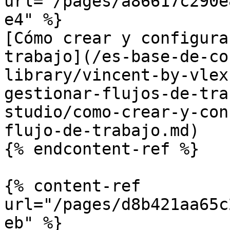
url="/pages/a86617c290e
e4" %}

[Cómo crear y configura
trabajo](/es-base-de-co
library/vincent-by-vlex
gestionar-flujos-de-tra
studio/como-crear-y-con
flujo-de-trabajo.md)

{% endcontent-ref %}

{% content-ref 
url="/pages/d8b421aa65c
eb" %}
