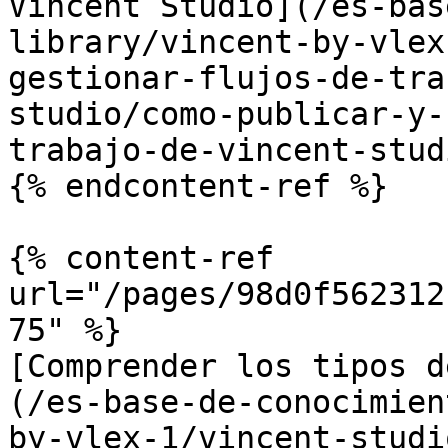
Vincent Studio](/es-bas
library/vincent-by-vlex
gestionar-flujos-de-tra
studio/como-publicar-y-
trabajo-de-vincent-stud
{% endcontent-ref %}

{% content-ref 
url="/pages/98d0f562312
75" %}

[Comprender los tipos d
(/es-base-de-conocimien
by-vlex-1/vincent-studi