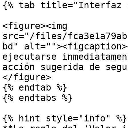
{% tab title="Interfaz 
<figure><img 
src="/files/fca3e1a79ab
bd" alt=""><figcaption>
ejecutarse inmediatamen
acción sugerida de segu
</figure>

{% endtab %}

{% endtabs %}

{% hint style="info" %}
