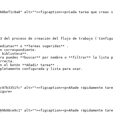
68bef1c8a8" alt=""><figcaption><p>Cada tarea que creas s
3 del proceso de creación del flujo de trabajo (`Configu
ediatas** o **Tareas sugeridas** .

n correspondiente.

 biblioteca**.

ra puedes **buscar** por nombre o **filtrar** la lista p
rrecta.

n el botón **Añadir tarea** .

pletamente configurada y lista para usar.

c97b3351fc" alt=""><figcaption><p>Añade rápidamente tare
igure>

69b08ce9c1" alt=""><figcaption><p>Añade rápidamente tare