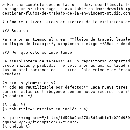
> For the complete documentation index, see [llms.txt](
to page URLs; this page is available as [Markdown](http
gestionar-flujos-de-trabajo-de-ia-en-vincent-studio/com
# Cómo reutilizar tareas existentes de la Biblioteca de
### Resumen

Para ahorrar tiempo al crear **flujos de trabajo legale
de flujos de trabajo**, simplemente elige **Añadir desd
### Por qué esto es importante

La **Biblioteca de tareas** es un repositorio compartid
predefinidas y probadas, no solo ahorras una cantidad s
las automatizaciones de tu firma. Este enfoque de "crea
Studio**.

{% hint style="info" %}

**Todo es reutilizable por defecto:** Cada nueva tarea 
también estás contribuyendo con un nuevo recurso reutil
{% endhint %}

{% tabs %}

{% tab title="Interfaz en inglés " %}

<figure><img src="/files/fd598a0ac376a5d4adbfc1b029d959
equipo.</p></figcaption></figure>

{% endtab %}
