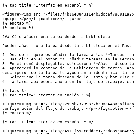
{% tab title="Interfaz en español " %}

<figure><img src="/files/f4b16e38431144b3dccaf780811a25
equipo.</p></figcaption></figure>

{% endtab %}

{% endtabs %}

### Cómo añadir una tarea desde la biblioteca

Puedes añadir una tarea desde la biblioteca en el Paso 
1. Decide si quieres añadir la tarea a las **Tareas inm
2. Haz clic en el botón **+ Añadir tarea** en la secció
3. En el menú desplegable, selecciona **Añadir desde la
4. Aparecerá la ventana de la Biblioteca de tareas. Aho
descripción de la tarea te ayudarán a identificar la co
5. Selecciona la tarea deseada de la lista y haz clic e
6. La tarea aparecerá ahora en tu flujo de trabajo, com
{% tabs %}

{% tab title="Interfaz en inglés " %}

<figure><img src="/files/22905b73239872b306e448ac8ff0d8
configuración del flujo de trabajo.</p></figcaption></f
{% endtab %}

{% tab title="Interfaz en español " %}

<figure><img src="/files/d4511f55acdddee177bde853ad4c55