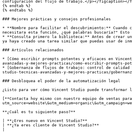
configuración del flujo de trabajo.</p></figcaption></f
{% endtab %}

{% endtabs %}

### Mejores prácticas y consejos profesionales

* **Nombre para facilitar el descubrimiento:** Cuando c
necesitara esta función, ¿qué palabras buscaría?" Esto 
* **Consulta primero la biblioteca:** Antes de crear un
ya haya creado una tarea similar que puedas usar de inm
### Artículos relacionados

* [Cómo escribir prompts potentes y eficaces en Vincent
avanzadas-y-mejores-practicas/como-escribir-prompts-pot
* [Gobernanza de flujos de trabajo: control de calidad 
studio-tecnicas-avanzadas-y-mejores-practicas/gobernanz
### Desbloquea el poder de la automatización legal

¿Listo para ver cómo Vincent Studio puede transformar l
[**Contacta hoy mismo con nuestro equipo de ventas para
utm_source=website\&utm_medium=organic\&utm_campaign=we
**¿Cuál es tu siguiente paso?**

| **¿Eres nuevo en Vincent Studio?**                                                                                                                                                                                             
| **¿Ya eres cliente de Vincent Studio?**                                                                                                                                                     
|
