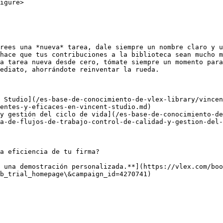
igure>

rees una *nueva* tarea, dale siempre un nombre claro y u
hace que tus contribuciones a la biblioteca sean mucho m
a tarea nueva desde cero, tómate siempre un momento para
ediato, ahorrándote reinventar la rueda.

 Studio](/es-base-de-conocimiento-de-vlex-library/vincen
entes-y-eficaces-en-vincent-studio.md)

y gestión del ciclo de vida](/es-base-de-conocimiento-de
a-de-flujos-de-trabajo-control-de-calidad-y-gestion-del-
a eficiencia de tu firma?

 una demostración personalizada.**](https://vlex.com/boo
b_trial_homepage\&campaign_id=4270741)
