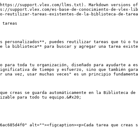
https://support.vlex.com/llms.txt). Markdown versions of
s://support.vlex.com/es-base-de-conocimiento-de-vlex-li
o-reutilizar-tareas-existentes-de-la-biblioteca-de-tarea
 tareas

s personalizados**, puedes reutilizar tareas que tú o tu
e la biblioteca** para buscar y agregar una tarea existe
o para toda tu organización, diseñado para ayudarte a es
ignificativa de tiempo y esfuerzo, sino que también gara
r una vez, usar muchas veces" es un principio fundamenta
que creas se guarda automáticamente en la Biblioteca de 
izable para todo tu equipo.&#x20;

6ac685d4f0" alt=""><figcaption><p>Cada tarea que creas s