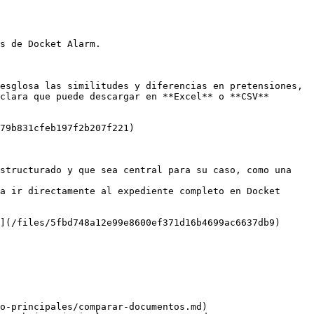
s de Docket Alarm.

esglosa las similitudes y diferencias en pretensiones, 
clara que puede descargar en **Excel** o **CSV** 
79b831cfeb197f2b207f221)

structurado y que sea central para su caso, como una 
a ir directamente al expediente completo en Docket 
](/files/5fbd748a12e99e8600ef371d16b4699ac6637db9)

o-principales/comparar-documentos.md)
