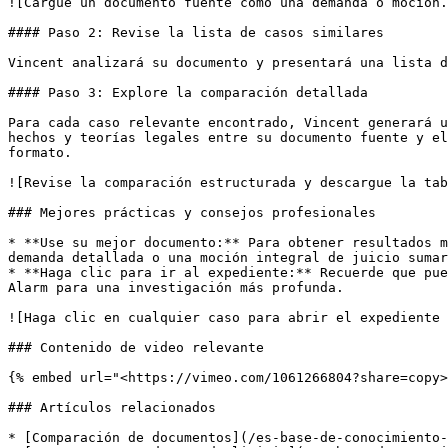
![Cargue un documento fuente como una demanda o moción.
#### Paso 2: Revise la lista de casos similares

Vincent analizará su documento y presentará una lista d
#### Paso 3: Explore la comparación detallada

Para cada caso relevante encontrado, Vincent generará u
hechos y teorías legales entre su documento fuente y el
formato.

![Revise la comparación estructurada y descargue la tab
### Mejores prácticas y consejos profesionales

* **Use su mejor documento:** Para obtener resultados m
demanda detallada o una moción integral de juicio sumar
* **Haga clic para ir al expediente:** Recuerde que pue
Alarm para una investigación más profunda.

![Haga clic en cualquier caso para abrir el expediente 
### Contenido de video relevante

{% embed url="<https://vimeo.com/1061266804?share=copy>
### Artículos relacionados

* [Comparación de documentos](/es-base-de-conocimiento-