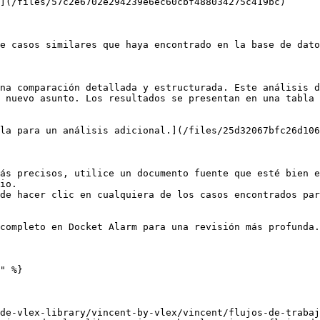
](/files/57c2e6702e294239e6ec60cbf488034275c419bc)

e casos similares que haya encontrado en la base de dato
na comparación detallada y estructurada. Este análisis d
 nuevo asunto. Los resultados se presentan en una tabla 
la para un análisis adicional.](/files/25d32067bfc26d106
ás precisos, utilice un documento fuente que esté bien e
io.

de hacer clic en cualquiera de los casos encontrados par
completo en Docket Alarm para una revisión más profunda.
" %}

de-vlex-library/vincent-by-vlex/vincent/flujos-de-trabaj