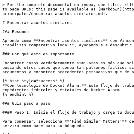
> For the complete documentation index, see [llms.txt](
to page URLs; this page is available as [Markdown](http
principales/encontrar-asuntos-similares.md).

# Encontrar asuntos similares

### Resumen

Aprende cómo **Encontrar asuntos similares** con Vincen
**análisis comparativo legal**, ayudándole a descubrir 
### Por qué esto es importante

Encontrar casos verdaderamente similares es más que sol
buscando otros casos que compartan patrones fácticos si
argumentos y encontrar precedentes persuasivos que de o
{% hint style="success" %}

**Con tecnología de Docket Alarm:** Este flujo de traba
expedientes federales y estatales de Docket Alarm.

{% endhint %}

### Guía paso a paso

#### Paso 1: Inicia el flujo de trabajo y carga tu docu
Para comenzar, selecciona **'Find Similar Matters'** de
servirá como base para su búsqueda.
