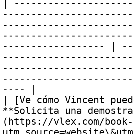
| ---------------------
-----------------------
-----------------------
-----------------------
------------------ | --
-----------------------
-----------------------
-----------------------
---- |

| [Ve cómo Vincent pued
**Solicita una demostra
(https://vlex.com/book-
utm_source=website\&utm