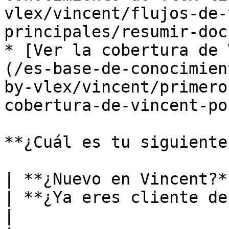
vlex/vincent/flujos-de-
principales/resumir-doc
* [Ver la cobertura de 
(/es-base-de-conocimien
by-vlex/vincent/primero
cobertura-de-vincent-po
**¿Cuál es tu siguiente
| **¿Nuevo en Vincent?**                                                                                                                                                                                           
| **¿Ya eres cliente de Vincent?**                                                                                            
|
