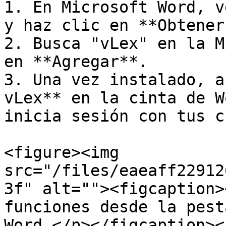
1. En Microsoft Word, v
y haz clic en **Obtener
2. Busca "vLex" en la M
en **Agregar**.

3. Una vez instalado, a
vLex** en la cinta de W
inicia sesión con tus c
<figure><img 
src="/files/eaeaff22912
3f" alt=""><figcaption>
funciones desde la pest
Word.</p></figcaption><