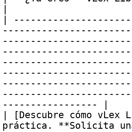
|

| ---------------------
-----------------------
-----------------------
-----------------------
-----------------------
-----------------------
-----------------------
-----------------------
----------------- |

| [Descubre cómo vLex L
práctica. **Solicita un