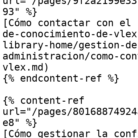
url="/pages/9f2a2199e33
93" %}

[Cómo contactar con el 
de-conocimiento-de-vlex
library-home/gestion-de
administracion/como-con
vlex.md)

{% endcontent-ref %}

{% content-ref 
url="/pages/80168874924
e8" %}

[Cómo gestionar la conf