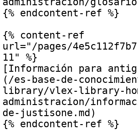
administracion/glosario
{% endcontent-ref %}

{% content-ref 
url="/pages/4e5c112f7b7
11" %}

[Información para antig
(/es-base-de-conocimien
library/vlex-library-ho
administracion/informac
de-justisone.md)

{% endcontent-ref %}
