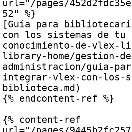
url="/pages/452d2fdc35e
52" %}

[Guía para bibliotecari
con los sistemas de tu 
conocimiento-de-vlex-li
library-home/gestion-de
administracion/guia-par
integrar-vlex-con-los-s
biblioteca.md)

{% endcontent-ref %}

{% content-ref 
url="/pages/9445b2fc257