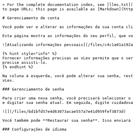
> For the complete documentation index, see [llms.txt](
to page URLs; this page is available as [Markdown](http
# Gerenciamento de conta

Você pode ver e alterar as informações da sua conta cli
Esta página mostra as informações do seu perfil, que vo
![Atualizando informações pessoais](/files/c4c1a01a192a
{% hint style="info" %}

Fornecer informações precisas ao vLex permite que o ser
precise assisti-lo.

{% endhint %}

Na coluna à esquerda, você pode alterar sua senha, rest
vLex.

### Gerenciamento de senha

Para criar uma nova senha, você precisará selecionar o 
e digitar sua senha atual. Em seguida, digite cuidadosa
![](/files/bd1bfd57e4d63073acae557a7e41d959fef3873d)

Você também pode **Restaurar sua senha**. Isso enviará 
### Configurações de idioma
