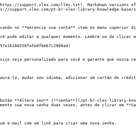
https://support.vlex.com/llms.txt). Markdown versions of
s://support.vlex.com/pt-br-vlex-library-knowledge-base/s
cando no **Gerencie sua conta** item no menu superior di
cê pode editar a qualquer momento. Lembre-se de clicar e
57e1b166558fafe0fb667c2909a4)

viço seja personalizado para você e garante que nossa ce
aurá-la, mudar seu idioma, adicionar um cartão de crédit
botão **Altere seu** [**senha**](/pt-br-vlex-library-kno
mente sua nova senha duas vezes, antes de clicar em **Sa
um e-mail com um link para criar uma nova senha.
