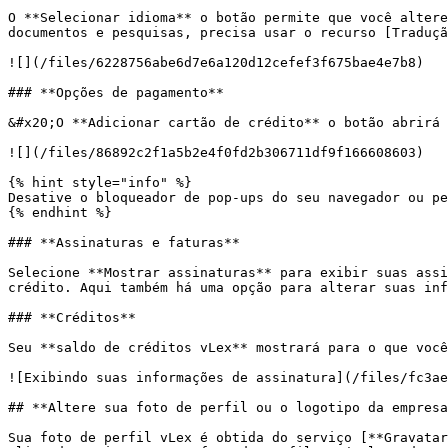
O **Selecionar idioma** o botão permite que você altere
documentos e pesquisas, precisa usar o recurso [Traduçã
![](/files/6228756abe6d7e6a120d12cefef3f675bae4e7b8)

### **Opções de pagamento**

&#x20;O **Adicionar cartão de crédito** o botão abrirá 
![](/files/86892c2f1a5b2e4f0fd2b306711df9f166608603)

{% hint style="info" %}

Desative o bloqueador de pop-ups do seu navegador ou pe
{% endhint %}

### **Assinaturas e faturas**

Selecione **Mostrar assinaturas** para exibir suas assi
crédito. Aqui também há uma opção para alterar suas inf
### **Créditos**

Seu **saldo de créditos vLex** mostrará para o que você
![Exibindo suas informações de assinatura](/files/fc3ae
## **Altere sua foto de perfil ou o logotipo da empresa
Sua foto de perfil vLex é obtida do serviço [**Gravatar