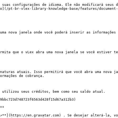
 suas configurações de idioma. Ele não modificará seus d
o](/pt-br-vlex-library-knowledge-base/features/document-
uma nova janela onde você poderá inserir as informações 
rmita que o vLex abra uma nova janela se você estiver te
naturas atuais. Isso permitirá que você abra uma nova ja
ormações de cobrança.

 utilizou seus créditos, bem como seu saldo atual.

9bbc723d748723f6563d428f15d67a312b3)

**

↗**](https://en.gravatar.com) . Se desejar alterá‑la, vo