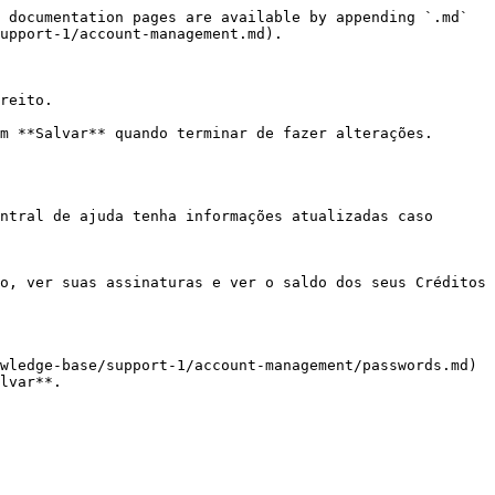
 documentation pages are available by appending `.md` 
upport-1/account-management.md).

reito.

m **Salvar** quando terminar de fazer alterações.

ntral de ajuda tenha informações atualizadas caso 
o, ver suas assinaturas e ver o saldo dos seus Créditos 
wledge-base/support-1/account-management/passwords.md) 
lvar**.
