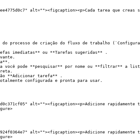
ee4775d0c7" alt=""><figcaption><p>Cada tarea que creas s
 do processo de criação do fluxo de trabalho (`Configura
efas imediatas** ou **Tarefas sugeridas** .

vante.

a**.

a você pode **pesquisar** por nome ou **filtrar** a list
reta.

ão **Adicionar tarefa** .

otalmente configurada e pronta para usar.

d0c371cf05" alt=""><figcaption><p>Adicione rapidamente t
gure>

924f0364e7" alt=""><figcaption><p>Adicione rapidamente t
gure>
