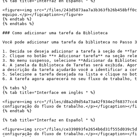
{% tab title="Interfaz en Español " %}

<figure><img src="/files/243d5073aa7a3b363fb26b458bff0c
equipo.</p></figcaption></figure>

{% endtab %}

{% endtabs %}

### Como adicionar uma tarefa da Biblioteca

Você pode adicionar uma tarefa da biblioteca no Passo 3
1. Decida se deseja adicionar a tarefa à seção de **Tar
2. Clique no botão **+ Adicionar tarefa** na seção rele
3. No menu suspenso, selecione **Adicionar da Bibliotec
4. A janela da Biblioteca de Tarefas será exibida. Agor
a descrição da tarefa ajudarão você a identificar a cor
5. Selecione a tarefa desejada na lista e clique no bot
6. A tarefa agora aparecerá no seu fluxo de trabalho, t
{% tabs %}

{% tab title="Interface em inglês " %}

<figure><img src="/files/d8a2d9d54a73a42f934e2f68377cc4
configuração do fluxo de trabalho.</p></figcaption></fi
{% endtab %}

{% tab title="Interfaz en Español " %}

<figure><img src="/files/ce339893fe2654b6d31f555d039c5d
configuração do fluxo de trabalho.</p></figcaption></fi