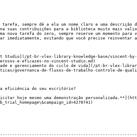
 tarefa, sempre dê a ela um nome claro e uma descrição d
na suas contribuições para a biblioteca muito mais valio
ma nova tarefa do zero, sempre reserve um momento para v
ar imediatamente, evitando que você precise reinventar a
t Studio](/pt-br-vlex-library-knowledge-base/vincent-by
erosos-e-eficazes-no-vincent-studio.md)

ade e gerenciamento do ciclo de vida](/pt-br-vlex-librar
ticas/governanca-de-fluxos-de-trabalho-controle-de-quali
a eficiência do seu escritório?

icitar hoje mesmo uma demonstração personalizada.**](htt
b_trial_homepage\&campaign_id=4270741)

--------------------------------------------------------