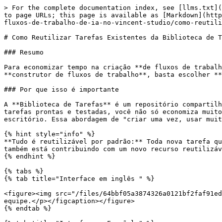
> For the complete documentation index, see [llms.txt](
to page URLs; this page is available as [Markdown](http
fluxos-de-trabalho-de-ia-no-vincent-studio/como-reutili
# Como Reutilizar Tarefas Existentes da Biblioteca de T
### Resumo

Para economizar tempo na criação **de fluxos de trabalh
**construtor de fluxos de trabalho**, basta escolher **
### Por que isso é importante

A **Biblioteca de Tarefas** é um repositório compartilh
tarefas prontas e testadas, você não só economiza muito
escritório. Essa abordagem de "criar uma vez, usar muit
{% hint style="info" %}

**Tudo é reutilizável por padrão:** Toda nova tarefa qu
também está contribuindo com um novo recurso reutilizáv
{% endhint %}

{% tabs %}

{% tab title="Interface em inglês " %}

<figure><img src="/files/64bbf05a3874326a0121bf2faf91ed
equipe.</p></figcaption></figure>

{% endtab %}
