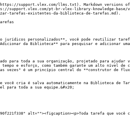
https://support.vlex.com/llms.txt). Markdown versions of
s://support.vlex.com/pt-br-vlex-library-knowledge-base/v
zar-tarefas-existentes-da-biblioteca-de-tarefas.md).

arefas

o jurídicos personalizados**, você pode reutilizar taref
Adicionar da Biblioteca** para pesquisar e adicionar uma
ado para toda a sua organização, projetado para ajudar v
 tempo e esforço, como também garante um alto nível de c
as vezes" é um princípio central do **construtor de flux
e você cria é salva automaticamente na Biblioteca de Tar
el para toda a sua equipe.&#x20;

90f221f338" alt=""><figcaption><p>Toda tarefa que você c