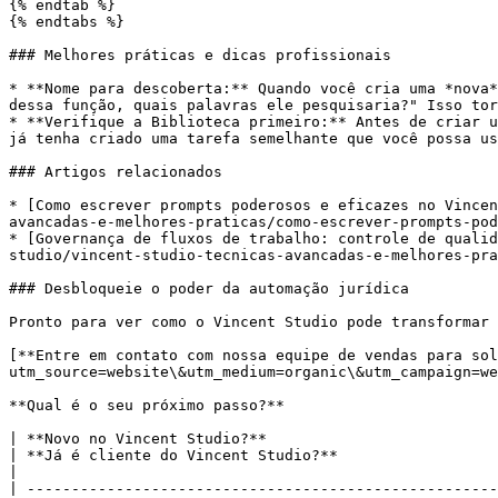
{% endtab %}

{% endtabs %}

### Melhores práticas e dicas profissionais

* **Nome para descoberta:** Quando você cria uma *nova*
dessa função, quais palavras ele pesquisaria?" Isso tor
* **Verifique a Biblioteca primeiro:** Antes de criar u
já tenha criado uma tarefa semelhante que você possa us
### Artigos relacionados

* [Como escrever prompts poderosos e eficazes no Vincen
avancadas-e-melhores-praticas/como-escrever-prompts-pod
* [Governança de fluxos de trabalho: controle de qualid
studio/vincent-studio-tecnicas-avancadas-e-melhores-pra
### Desbloqueie o poder da automação jurídica

Pronto para ver como o Vincent Studio pode transformar 
[**Entre em contato com nossa equipe de vendas para sol
utm_source=website\&utm_medium=organic\&utm_campaign=we
**Qual é o seu próximo passo?**

| **Novo no Vincent Studio?**                                                                                                                                                                                                 
| **Já é cliente do Vincent Studio?**                                                                                                                                                              
|

| -----------------------------------------------------