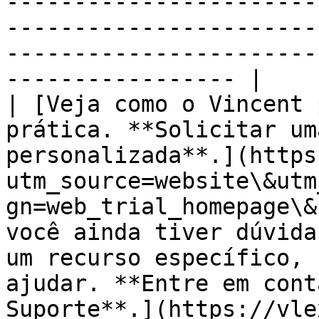
-----------------------
-----------------------
-----------------------
----------------- |

| [Veja como o Vincent 
prática. **Solicitar um
personalizada**.](https
utm_source=website\&utm
gn=web_trial_homepage\&
você ainda tiver dúvida
um recurso específico, 
ajudar. **Entre em cont