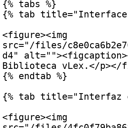
{% tabs %}

{% tab title="Interface
<figure><img 
src="/files/c8e0ca6b2e7
d4" alt=""><figcaption>
Biblioteca vLex.</p></f
{% endtab %}

{% tab title="Interfaz 
<figure><img 
src="/files/4fc0f79ba86