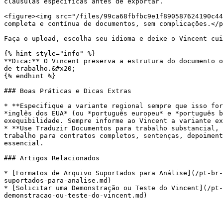
cláusulas específicas antes de exportar.

<figure><img src="/files/99ca68fbfbc9e1f890587624190c44
completa e contínua de documentos, sem complicações.</p
Faça o upload, escolha seu idioma e deixe o Vincent cui
{% hint style="info" %}

**Dica:** O Vincent preserva a estrutura do documento o
de trabalho.&#x20;

{% endhint %}

### Boas Práticas e Dicas Extras

* **Especifique a variante regional sempre que isso for
*inglês dos EUA* (ou *português europeu* e *português b
exequibilidade. Sempre informe ao Vincent a variante ex
* **Use Traduzir Documentos para trabalho substancial, 
trabalho para contratos completos, sentenças, depoiment
essencial.

### Artigos Relacionados

* [Formatos de Arquivo Suportados para Análise](/pt-br-
suportados-para-analise.md)

* [Solicitar uma Demonstração ou Teste do Vincent](/pt-