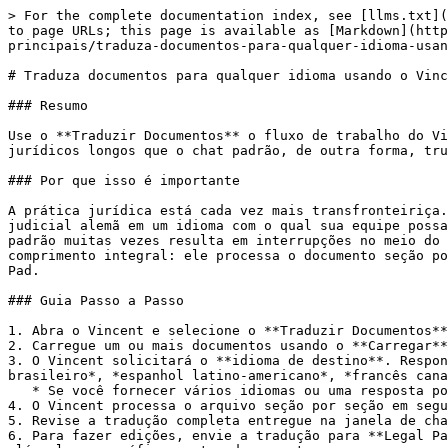
> For the complete documentation index, see [llms.txt](
to page URLs; this page is available as [Markdown](http
principais/traduza-documentos-para-qualquer-idioma-usan
# Traduza documentos para qualquer idioma usando o Vinc
### Resumo

Use o **Traduzir Documentos** o fluxo de trabalho do Vi
jurídicos longos que o chat padrão, de outra forma, tru
### Por que isso é importante

A prática jurídica está cada vez mais transfronteiriça.
judicial alemã em um idioma com o qual sua equipe possa
padrão muitas vezes resulta em interrupções no meio do 
comprimento integral: ele processa o documento seção po
Pad.

### Guia Passo a Passo

1. Abra o Vincent e selecione o **Traduzir Documentos**
2. Carregue um ou mais documentos usando o **Carregar**
3. O Vincent solicitará o **idioma de destino**. Respon
brasileiro*, *espanhol latino-americano*, *francês cana
   * Se você fornecer vários idiomas ou uma resposta pouco clara, o Vincent solicitará novamente que você confirme um idioma-alvo específico antes de prosseguir.

4. O Vincent processa o arquivo seção por seção em segu
5. Revise a tradução completa entregue na janela de cha
6. Para fazer edições, envie a tradução para **Legal Pa