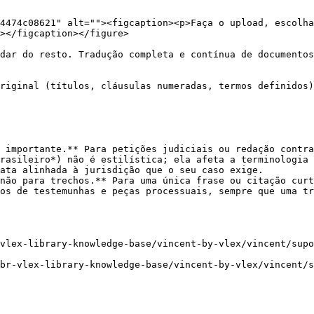
4474c08621" alt=""><figcaption><p>Faça o upload, escolha
></figcaption></figure>

dar do resto. Tradução completa e contínua de documentos
riginal (títulos, cláusulas numeradas, termos definidos)
 importante.** Para petições judiciais ou redação contra
rasileiro*) não é estilística; ela afeta a terminologia 
ata alinhada à jurisdição que o seu caso exige.

não para trechos.** Para uma única frase ou citação curt
os de testemunhas e peças processuais, sempre que uma tr
vlex-library-knowledge-base/vincent-by-vlex/vincent/supo
br-vlex-library-knowledge-base/vincent-by-vlex/vincent/s