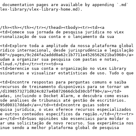
 documentation pages are available by appending `.md` 
lex-library/vlex-library-home.md).

/th><th></th></tr></thead><tbody><tr><td><a 
<td>Comece sua jornada de pesquisa jurídica no vLex 
rsonalização de sua conta e o lançamento da sua 
<td>Explore toda a amplitude da nossa plataforma global 
rídico internacional, desde jurisprudência e legislação 
68">/pages/9c2d4fa2addd0a62c1b7711e4526562621ba5968</a>
udam a organizar sua pesquisa com pastas e notas, 
Cloud.</td></tr><tr><td><a 
<td>Gerencie sua conta e organização no vLex Library 
ssinaturas e visualizar estatísticas de uso. Tudo o que 
<td>Encontre respostas para perguntas comuns e saiba 
recursos de treinamento disponíveis para se tornar um 
/d1398573271d824c827a4b872666dcbd30cbff90</a></td>
adas, incluindo o Docket Alarm, e descubra como essas 
esde análises de tribunais até gestão de escritórios.
95d00317ddad</a></td><td>Encontre guias sobre 
quisa jurídica, o vLex oferece recursos especializados 
e outros conteúdos específicos da região.</td></tr><tr>
a></td><td>Suas opiniões são essenciais para moldar o 
ar uma solicitação de novo recurso. Sua experiência nos 
inue sendo a melhor plataforma global de pesquisa 