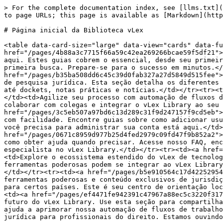
> For the complete documentation index, see [llms.txt](
to page URLs; this page is available as [Markdown](http
# Página inicial da Biblioteca vLex

<table data-card-size="large" data-view="cards" data-fu
href="/pages/4b88a3c7715f66a59c42ea269266bcae59f5df21">
aqui. Estes guias cobrem o essencial, desde seu primeir
primeira busca. Prepare-se para o sucesso em minutos.</
href="/pages/b35ba508dd6c45c39d0fab327a27d5849d515fee">
de pesquisa jurídica. Esta seção detalha os diferentes 
até dockets, notas práticas e notícias.</td></tr><tr><t
</td><td>Agilize seu processo com automação de fluxos d
colaborar com colegas e integrar o vLex Library ao seu 
href="/pages/3c5eb507a97bd6c13d289c31f9d247157f9cd5eb">
com facilidade. Encontre guias sobre como adicionar usu
você precisa para administrar sua conta está aqui.</td>
href="/pages/0671c8959d977b25d4fed2979c09fd47f9b852a2">
como obter ajuda quando precisar. Acesse nosso FAQ, enc
especialista no vLex Library.</td></tr><tr><td><a href=
<td>Explore o ecossistema estendido do vLex de tecnolog
ferramentas poderosas podem se integrar ao vLex Library
</td></tr><tr><td><a href="/pages/b5e910564c17d42252954
ferramentas poderosas e conteúdo exclusivos de jurisdiç
para certos países. Este é seu centro de orientação loc
<td><a href="/pages/ef4471fe942391c47967a88ec5c3220f317
futuro do vLex Library. Use esta seção para compartilha
ajuda a aprimorar nossa automação de fluxos de trabalho