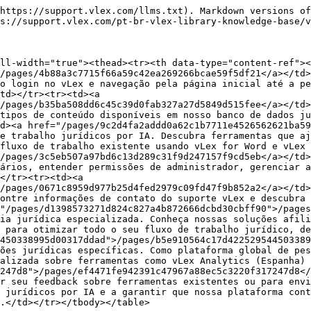
https://support.vlex.com/llms.txt). Markdown versions of
s://support.vlex.com/pt-br-vlex-library-knowledge-base/v
ll-width="true"><thead><tr><th data-type="content-ref"><
/pages/4b88a3c7715f66a59c42ea269266bcae59f5df21</a></td>
o login no vLex e navegação pela página inicial até a pe
td></tr><tr><td><a 
/pages/b35ba508dd6c45c39d0fab327a27d5849d515fee</a></td>
tipos de conteúdo disponíveis em nosso banco de dados ju
d><a href="/pages/9c2d4fa2addd0a62c1b7711e4526562621ba59
e trabalho jurídicos por IA. Descubra ferramentas que aj
fluxo de trabalho existente usando vLex for Word e vLex 
/pages/3c5eb507a97bd6c13d289c31f9d247157f9cd5eb</a></td>
ários, entender permissões de administrador, gerenciar a
</tr><tr><td><a 
/pages/0671c8959d977b25d4fed2979c09fd47f9b852a2</a></td>
ontre informações de contato do suporte vLex e descubra 
"/pages/d1398573271d824c827a4b872666dcbd30cbff90">/pages
ia jurídica especializada. Conheça nossas soluções afili
 para otimizar todo o seu fluxo de trabalho jurídico, d
450338995d00317ddad">/pages/b5e910564c17d422529544503389
ões jurídicas específicas. Como plataforma global de pes
alizada sobre ferramentas como vLex Analytics (Espanha) 
247d8">/pages/ef4471fe942391c47967a88ec5c3220f317247d8</
r seu feedback sobre ferramentas existentes ou para envi
 jurídicos por IA e a garantir que nossa plataforma cont