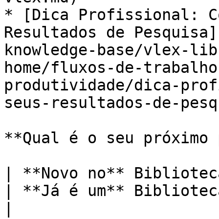
* [Dica Profissional: C
Resultados de Pesquisa]
knowledge-base/vlex-lib
home/fluxos-de-trabalho
produtividade/dica-prof
seus-resultados-de-pesq
**Qual é o seu próximo 
| **Novo no** Biblioteca vLex **?**                                                                                                                   
| **Já é um** Biblioteca vLex **Cliente?**                                                                 
|
