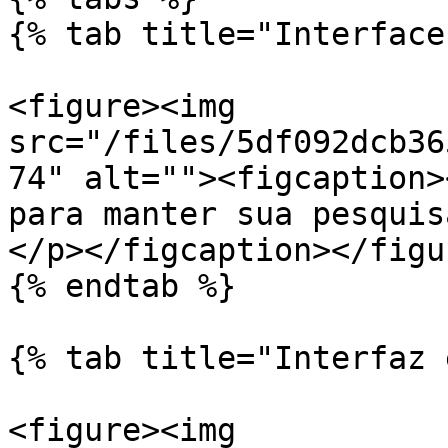
{% tab title="Interface
<figure><img 
src="/files/5df092dcb36
74" alt=""><figcaption>
para manter sua pesquis
</p></figcaption></figur
{% endtab %}

{% tab title="Interfaz 
<figure><img 