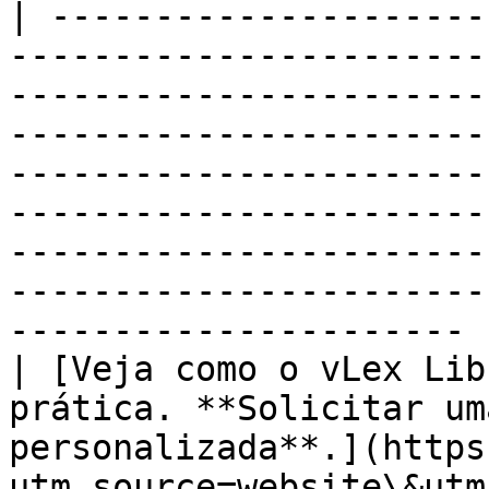
| ---------------------
-----------------------
-----------------------
-----------------------
-----------------------
-----------------------
-----------------------
-----------------------
---------------------- |
| [Veja como o vLex Lib
prática. **Solicitar um
personalizada**.](https
utm_source=website\&utm