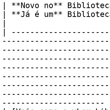
| **Novo no** Biblioteca vLex **?**                                                                                                                   
| **Já é um** Biblioteca vLex **Cliente?**                                                                 
|

| ---------------------
-----------------------
-----------------------
-----------------------
-----------------------
-----------------------
-----------------------
-----------------------
---------------------- |