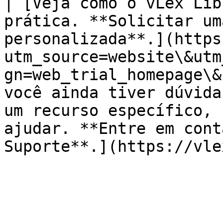
| [Veja como o vLex Lib
prática. **Solicitar um
personalizada**.](https
utm_source=website\&utm
gn=web_trial_homepage\&
você ainda tiver dúvida
um recurso específico, 
ajudar. **Entre em cont