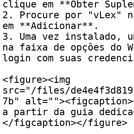
clique em **Obter Suple
2. Procure por "vLex" n
em **Adicionar**.

3. Uma vez instalado, u
na faixa de opções do W
login com suas credenci
<figure><img 
src="/files/de4e4f3d819
7b" alt=""><figcaption>
a partir da guia dedica
</figcaption></figure>
