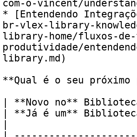
com-o-vincent/understan
* [Entendendo Integraçõ
br-vlex-library-knowled
library-home/fluxos-de-
produtividade/entendend
library.md)

**Qual é o seu próximo 
| **Novo no** Biblioteca vLex **?**                                                                                                                   
| **Já é um** Biblioteca vLex **Cliente?**                                                                 
|

| ---------------------