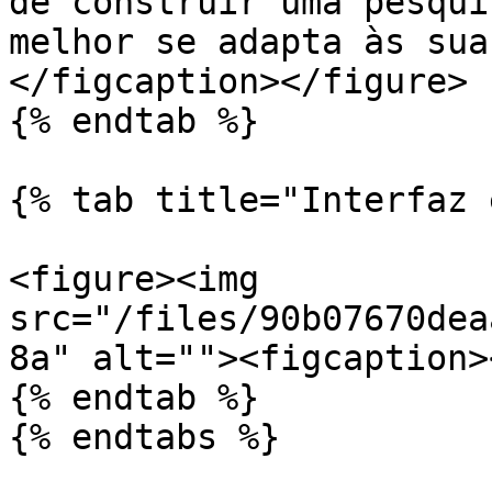
de construir uma pesqui
melhor se adapta às sua
</figcaption></figure>

{% endtab %}

{% tab title="Interfaz 
<figure><img 
src="/files/90b07670dea
8a" alt=""><figcaption>
{% endtab %}

{% endtabs %}
