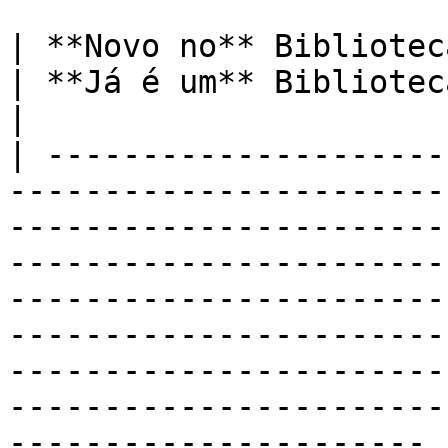
| **Novo no** Biblioteca vLex **?**                                                                                                                   
| **Já é um** Biblioteca vLex **Cliente?**                                                                 
|

| ---------------------
-----------------------
-----------------------
-----------------------
-----------------------
-----------------------
-----------------------
-----------------------
---------------------- |