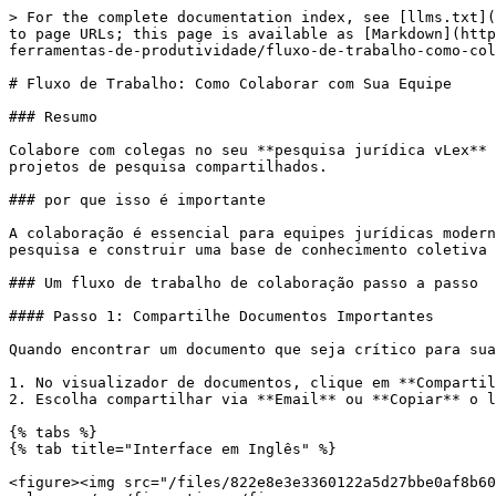
> For the complete documentation index, see [llms.txt](
to page URLs; this page is available as [Markdown](http
ferramentas-de-produtividade/fluxo-de-trabalho-como-col
# Fluxo de Trabalho: Como Colaborar com Sua Equipe

### Resumo

Colabore com colegas no seu **pesquisa jurídica vLex** 
projetos de pesquisa compartilhados.

### por que isso é importante

A colaboração é essencial para equipes jurídicas modern
pesquisa e construir uma base de conhecimento coletiva 
### Um fluxo de trabalho de colaboração passo a passo

#### Passo 1: Compartilhe Documentos Importantes

Quando encontrar um documento que seja crítico para sua
1. No visualizador de documentos, clique em **Compartil
2. Escolha compartilhar via **Email** ou **Copiar** o l
{% tabs %}

{% tab title="Interface em Inglês" %}

<figure><img src="/files/822e8e3e3360122a5d27bbe0af8b60