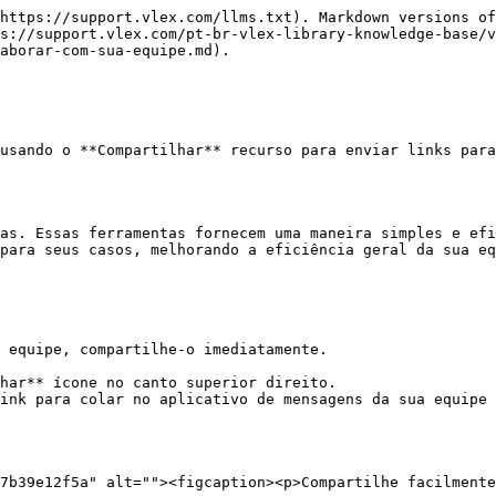
https://support.vlex.com/llms.txt). Markdown versions of
s://support.vlex.com/pt-br-vlex-library-knowledge-base/v
aborar-com-sua-equipe.md).

usando o **Compartilhar** recurso para enviar links para
as. Essas ferramentas fornecem uma maneira simples e efi
para seus casos, melhorando a eficiência geral da sua eq
 equipe, compartilhe-o imediatamente.

har** ícone no canto superior direito.

ink para colar no aplicativo de mensagens da sua equipe 
7b39e12f5a" alt=""><figcaption><p>Compartilhe facilmente