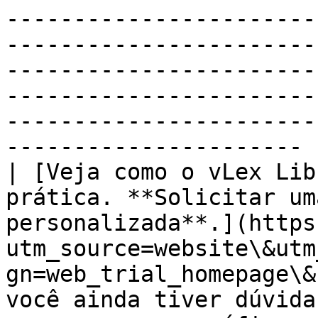
-----------------------
-----------------------
-----------------------
-----------------------
-----------------------
---------------------- |
| [Veja como o vLex Lib
prática. **Solicitar um
personalizada**.](https
utm_source=website\&utm
gn=web_trial_homepage\&
você ainda tiver dúvida