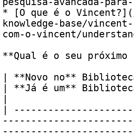
pesquisa-avancada-para-
* [O que é o Vincent?](
knowledge-base/vincent-
com-o-vincent/understan
**Qual é o seu próximo 
| **Novo no** Biblioteca vLex **?**                                                                                                                   
| **Já é um** Biblioteca vLex **Cliente?**                                                                 
|

| ---------------------
-----------------------
-----------------------