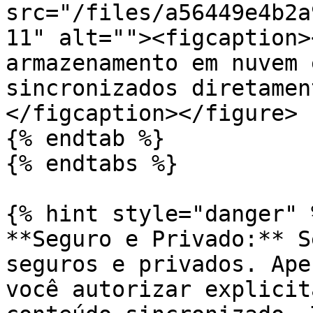
src="/files/a56449e4b2a
11" alt=""><figcaption>
armazenamento em nuvem 
sincronizados diretamen
</figcaption></figure>

{% endtab %}

{% endtabs %}

{% hint style="danger" %
**Seguro e Privado:** S
seguros e privados. Ape
você autorizar explicit